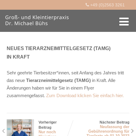
+49 (0)2563 3261
NEUES TIERARZNEIMITTELGESETZ (TAMG)
IN KRAFT
Sehr geehrte Tierbesitzer*innen, seit Anfang des Jahres tritt
das neue
Tierarzneimittelgesetz (TAMG)
in Kraft. Alle
Änderungen haben wir für Sie in einem Flyer
zusammengefasst.
Zum Download klicken Sie einfach hier.
Vorheriger
Nächster Beitrag
Neufassung der
Beitrag
Gebührenordnung für
Nur noch
Tierärzte ab 01.10.2022